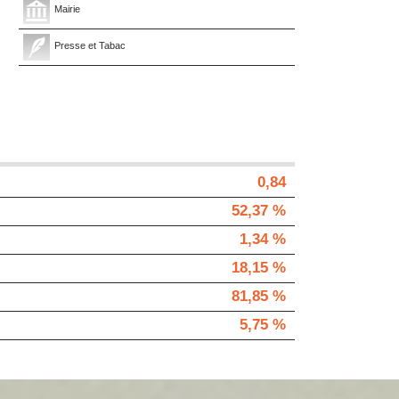
Mairie
Presse et Tabac
0,84
52,37 %
1,34 %
18,15 %
81,85 %
5,75 %