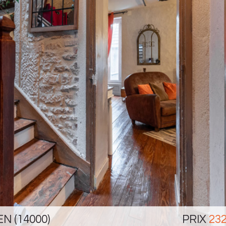
EN (14000)
PRIX
232