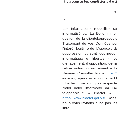
J'accepte les conditions d'ut
* 
* :
Les informations recueillies s
informatisé par La Boite Immo 
gestion de la clientèle/prospe
Traitement de vos Données per
l'intérêt légitime de l'Agence 
suppression et sont destinée
informatique et libertés », v
d’effacement, d’opposition, de l
retirer votre consentement à t
Réseau. Consultez le site
https://
estimez, après avoir contacté l
Libertés » ne sont pas respect
Nous vous informons de l’ex
téléphonique « Bloctel », 
https://www.bloctel.gouv.fr
. Dans
nous vous invitons à ne pas in
libre.