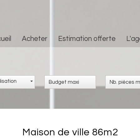
cueil
Acheter
Estimation offerte
L'a
isation
maison de ville 86m2